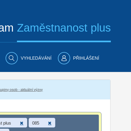
ram
Zaměstnanost plus
VYHLEDÁVÁNÍ
PŘIHLÁŠENÍ
piny osob - aktuální výzvy
t plus
085