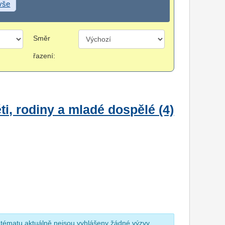
 vše
Směr
řazení:
i, rodiny a mladé dospělé (4)
 tématu aktuálně nejsou vyhlášeny žádné výzvy.