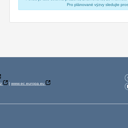
Pro plánované výzvy sledujte pr
z
|
www.ec.europa.eu