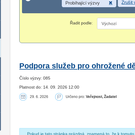
Zrušit
Probíhající výzvy
Řadit podle:
Podpora služeb pro ohrožené dět
Číslo výzvy: 085
Platnost do: 14. 09. 2026 12:00
29. 6. 2026
Určeno pro:
Veřejnost, Žadatel
Pokud je tato stránka prázdná, znamená to, že k tomuto