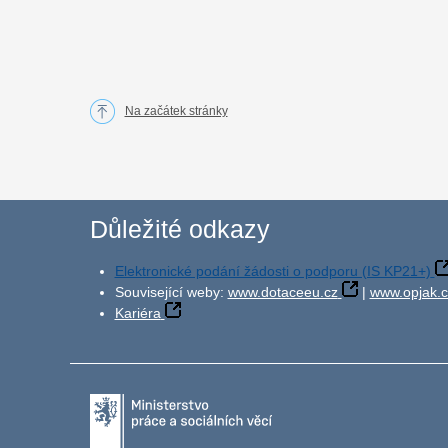
Na začátek stránky
Důležité odkazy
Elektronické podání žádosti o podporu (IS KP21+)
Související weby:
www.dotaceeu.cz
|
www.opjak.c
Kariéra