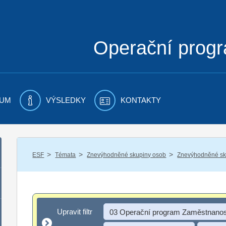
Operační prog
UM
VÝSLEDKY
KONTAKTY
/
/
/
ESF
Témata
Znevýhodněné skupiny osob
Znevýhodněné sku
Upravit filtr
Upravit filtr
03 Operační program Zaměstnanos