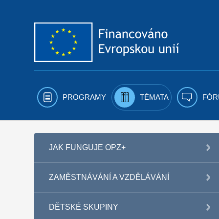
Přejít k obsahu
PROGRAMY
TÉMATA
FÓR
JAK FUNGUJE OPZ+
ZAMĚSTNÁVÁNÍ A VZDĚLÁVÁNÍ
DĚTSKÉ SKUPINY