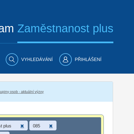
ram
Zaměstnanost plus
VYHLEDÁVÁNÍ
PŘIHLÁŠENÍ
piny osob - aktuální výzvy
t plus
085