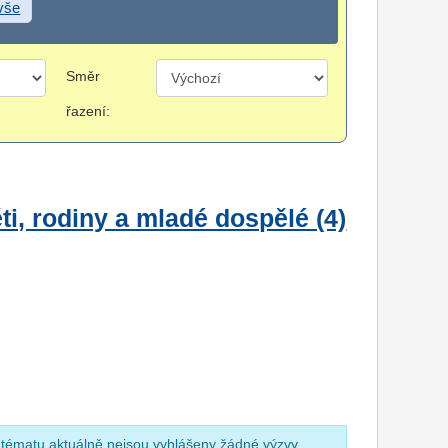
 vše
Směr
řazení:
i, rodiny a mladé dospělé (4)
 tématu aktuálně nejsou vyhlášeny žádné výzvy.