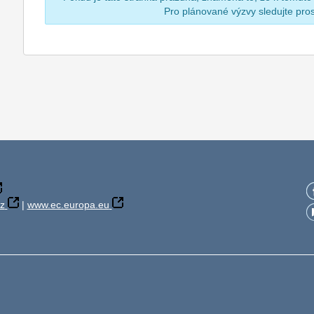
Pro plánované výzvy sledujte pr
z
|
www.ec.europa.eu