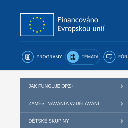
Přejít k obsahu
PROGRAMY
TÉMATA
FÓR
JAK FUNGUJE OPZ+
ZAMĚSTNÁVÁNÍ A VZDĚLÁVÁNÍ
DĚTSKÉ SKUPINY