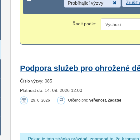
Zrušit
Probíhající výzvy
Řadit podle:
Podpora služeb pro ohrožené dět
Číslo výzvy: 085
Platnost do: 14. 09. 2026 12:00
29. 6. 2026
Určeno pro:
Veřejnost, Žadatel
Pokud je tato stránka prázdná, znamená to, že k tomuto