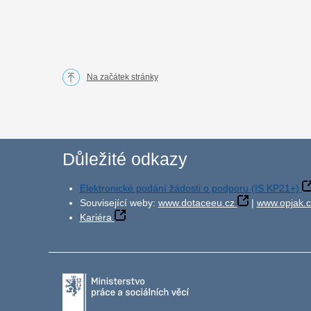
Na začátek stránky
Důležité odkazy
Elektronické podání žádosti o podporu (IS KP21+)
Související weby:
www.dotaceeu.cz
|
www.opjak.c
Kariéra