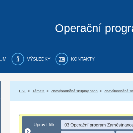
Operační prog
UM
VÝSLEDKY
KONTAKTY
/
/
/
ESF
Témata
Znevýhodněné skupiny osob
Znevýhodněné sku
Upravit filtr
Upravit filtr
03 Operační program Zaměstnanos