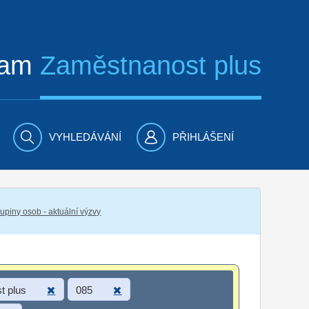
ram
Zaměstnanost plus
VYHLEDÁVÁNÍ
PŘIHLÁŠENÍ
piny osob - aktuální výzvy
t plus
085