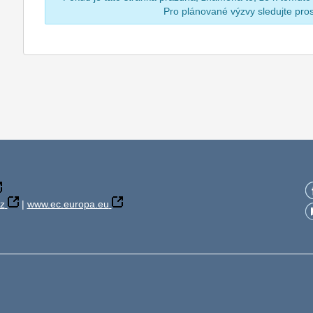
Pro plánované výzvy sledujte pr
z
|
www.ec.europa.eu