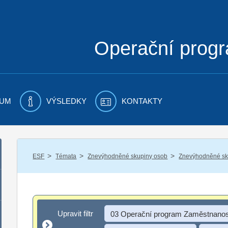
Operační prog
UM
VÝSLEDKY
KONTAKTY
/
/
/
ESF
Témata
Znevýhodněné skupiny osob
Znevýhodněné sku
Upravit filtr
Upravit filtr
03 Operační program Zaměstnanos