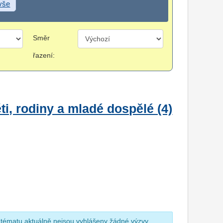
 vše
Směr
řazení:
i, rodiny a mladé dospělé (4)
 tématu aktuálně nejsou vyhlášeny žádné výzvy.