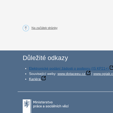
Na začátek stránky
Důležité odkazy
Elektronické podání žádosti o podporu (IS KP21+)
Související weby:
www.dotaceeu.cz
|
www.opjak.c
Kariéra