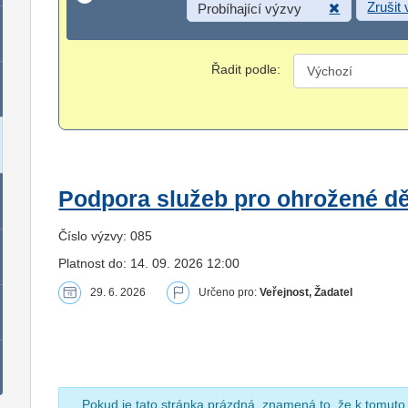
Zrušit
Probíhající výzvy
Řadit podle:
Podpora služeb pro ohrožené dět
Číslo výzvy: 085
Platnost do: 14. 09. 2026 12:00
29. 6. 2026
Určeno pro:
Veřejnost, Žadatel
Pokud je tato stránka prázdná, znamená to, že k tomuto