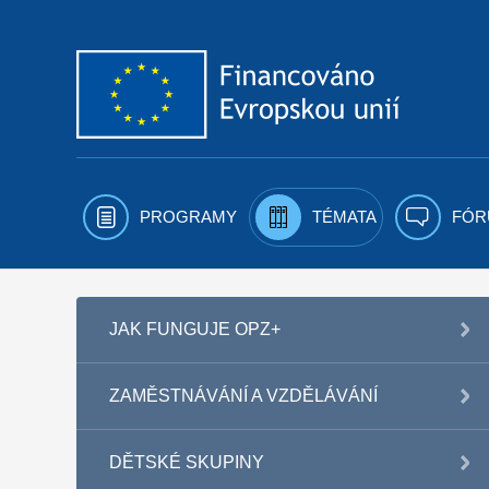
Přejít k obsahu
PROGRAMY
TÉMATA
FÓR
JAK FUNGUJE OPZ+
ZAMĚSTNÁVÁNÍ A VZDĚLÁVÁNÍ
DĚTSKÉ SKUPINY