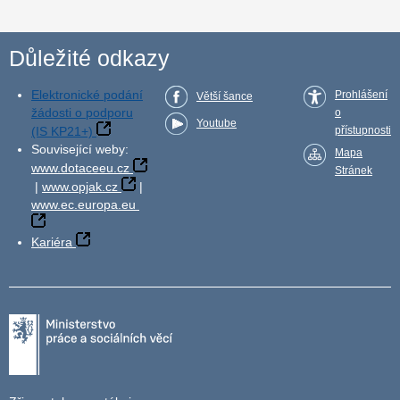
Důležité odkazy
Elektronické podání
Prohlášení
Větší šance
žádosti o podporu
o
Youtube
(IS KP21+)
přístupnosti
Související weby:
Mapa
www.dotaceeu.cz
Stránek
|
www.opjak.cz
|
www.ec.europa.eu
Kariéra