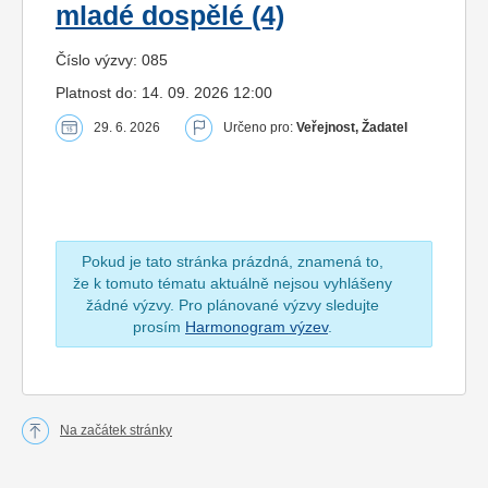
mladé dospělé (4)
Číslo výzvy: 085
Platnost do: 14. 09. 2026 12:00
29. 6. 2026
Určeno pro:
Veřejnost, Žadatel
Pokud je tato stránka prázdná, znamená to,
že k tomuto tématu aktuálně nejsou vyhlášeny
žádné výzvy. Pro plánované výzvy sledujte
prosím
Harmonogram výzev
.
Na začátek stránky