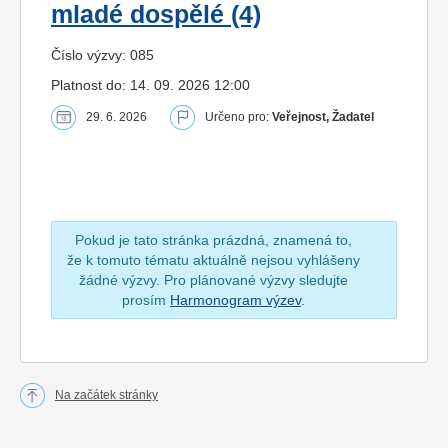
mladé dospělé (4)
Číslo výzvy: 085
Platnost do: 14. 09. 2026 12:00
29. 6. 2026
Určeno pro:
Veřejnost, Žadatel
Pokud je tato stránka prázdná, znamená to,
že k tomuto tématu aktuálně nejsou vyhlášeny
žádné výzvy. Pro plánované výzvy sledujte
prosím
Harmonogram výzev
.
Na začátek stránky