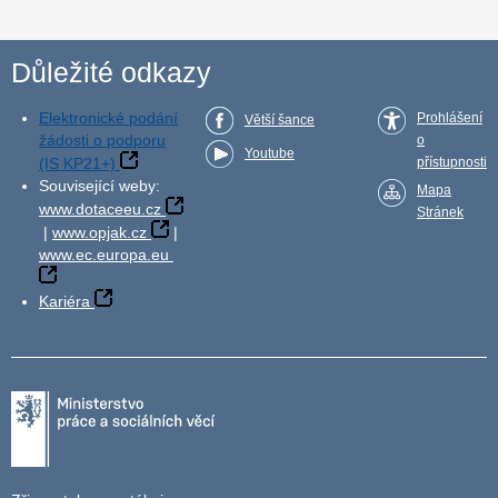
Důležité odkazy
Elektronické podání
Prohlášení
Větší šance
žádosti o podporu
o
Youtube
(IS KP21+)
přístupnosti
Související weby:
Mapa
www.dotaceeu.cz
Stránek
|
www.opjak.cz
|
www.ec.europa.eu
Kariéra