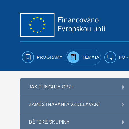
Přejít k obsahu
PROGRAMY
TÉMATA
FÓR
JAK FUNGUJE OPZ+
ZAMĚSTNÁVÁNÍ A VZDĚLÁVÁNÍ
DĚTSKÉ SKUPINY