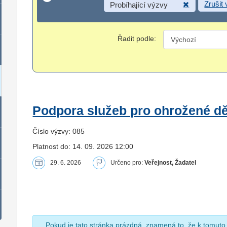
Zrušit
Probíhající výzvy
Řadit podle:
Podpora služeb pro ohrožené dět
Číslo výzvy: 085
Platnost do: 14. 09. 2026 12:00
29. 6. 2026
Určeno pro:
Veřejnost, Žadatel
Pokud je tato stránka prázdná, znamená to, že k tomuto