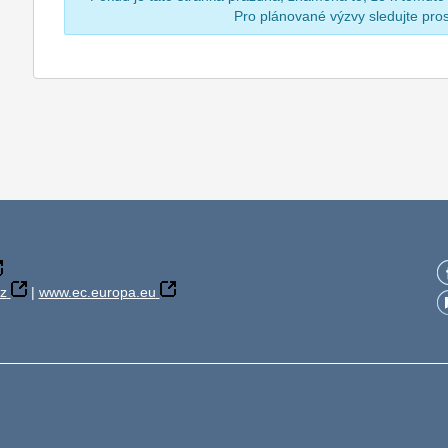
Pro plánované výzvy sledujte pr
z
|
www.ec.europa.eu