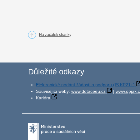
Na začátek stránky
Důležité odkazy
Elektronické podání žádosti o podporu (IS KP21+)
Související weby:
www.dotaceeu.cz
|
www.opjak.c
Kariéra