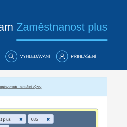
ram
Zaměstnanost plus
VYHLEDÁVÁNÍ
PŘIHLÁŠENÍ
piny osob - aktuální výzvy
t plus
085