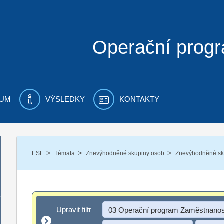
Operační prog
UM
VÝSLEDKY
KONTAKTY
/
/
/
ESF
Témata
Znevýhodněné skupiny osob
Znevýhodněné sku
Upravit filtr
Upravit filtr
03 Operační program Zaměstnanos