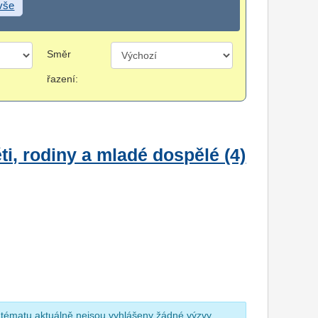
 vše
Směr
řazení:
i, rodiny a mladé dospělé (4)
 tématu aktuálně nejsou vyhlášeny žádné výzvy.