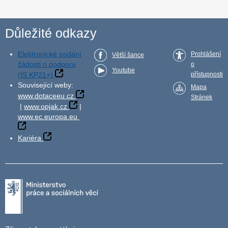
Důležité odkazy
Elektronické podání
Prohlášení
Větší šance
žádosti o podporu
o
Youtube
(IS KP21+)
přístupnosti
Související weby:
Mapa
www.dotaceeu.cz
Stránek
|
www.opjak.cz
|
www.ec.europa.eu
Kariéra