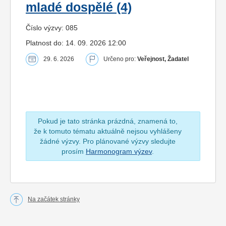
mladé dospělé (4)
Číslo výzvy: 085
Platnost do: 14. 09. 2026 12:00
29. 6. 2026
Určeno pro:
Veřejnost, Žadatel
Pokud je tato stránka prázdná, znamená to,
že k tomuto tématu aktuálně nejsou vyhlášeny
žádné výzvy. Pro plánované výzvy sledujte
prosím
Harmonogram výzev
.
Na začátek stránky