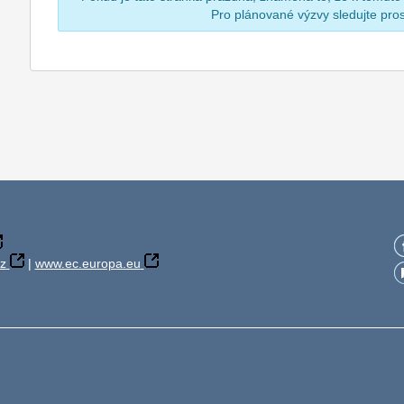
Pro plánované výzvy sledujte pr
z
|
www.ec.europa.eu