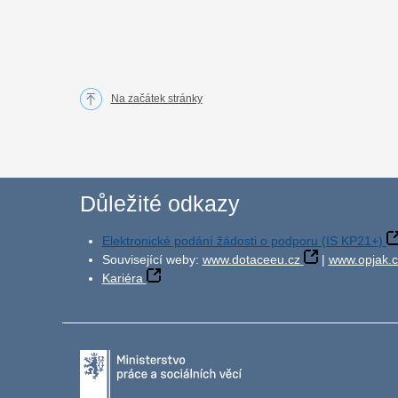
Na začátek stránky
Důležité odkazy
Elektronické podání žádosti o podporu (IS KP21+)
Související weby:
www.dotaceeu.cz
|
www.opjak.c
Kariéra