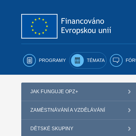
Přejít k obsahu
PROGRAMY
TÉMATA
FÓR
JAK FUNGUJE OPZ+
ZAMĚSTNÁVÁNÍ A VZDĚLÁVÁNÍ
DĚTSKÉ SKUPINY