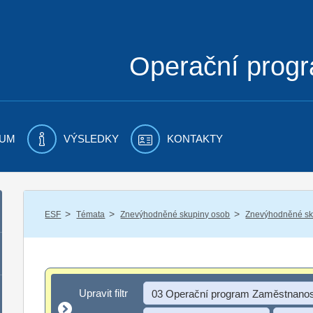
Operační prog
UM
VÝSLEDKY
KONTAKTY
/
/
/
ESF
Témata
Znevýhodněné skupiny osob
Znevýhodněné sku
Upravit filtr
Upravit filtr
03 Operační program Zaměstnanos