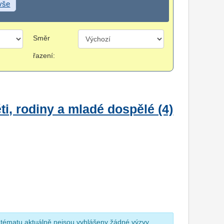
 vše
Směr
řazení:
i, rodiny a mladé dospělé (4)
 tématu aktuálně nejsou vyhlášeny žádné výzvy.