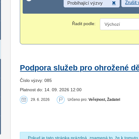
Zrušit
Probíhající výzvy
Řadit podle:
Podpora služeb pro ohrožené dět
Číslo výzvy: 085
Platnost do: 14. 09. 2026 12:00
29. 6. 2026
Určeno pro:
Veřejnost, Žadatel
Pokud je tato stránka prázdná, znamená to, že k tomuto