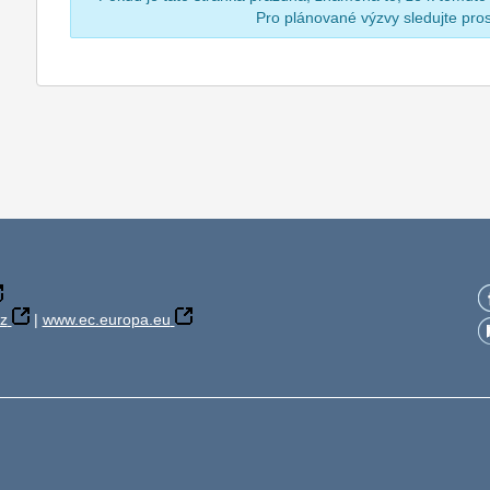
Pro plánované výzvy sledujte pr
z
|
www.ec.europa.eu