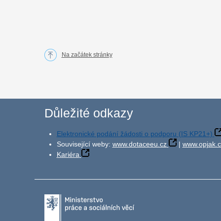
Na začátek stránky
Důležité odkazy
Elektronické podání žádosti o podporu (IS KP21+)
Související weby:
www.dotaceeu.cz
|
www.opjak.c
Kariéra