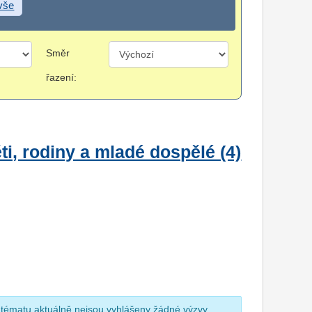
 vše
Směr
řazení:
i, rodiny a mladé dospělé (4)
 tématu aktuálně nejsou vyhlášeny žádné výzvy.