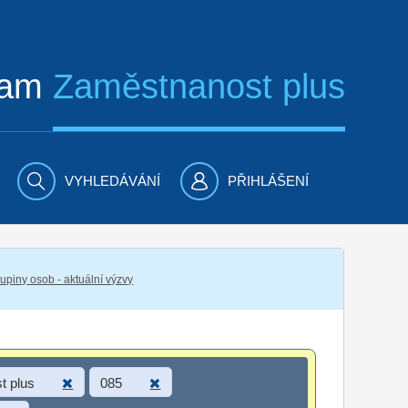
ram
Zaměstnanost plus
VYHLEDÁVÁNÍ
PŘIHLÁŠENÍ
piny osob - aktuální výzvy
t plus
085