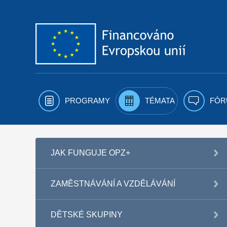
Přejít k obsahu
PROGRAMY
TÉMATA
FÓR
JAK FUNGUJE OPZ+
ZAMĚSTNÁVÁNÍ A VZDĚLÁVÁNÍ
DĚTSKÉ SKUPINY