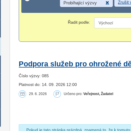
Zrušit
Probíhající výzvy
Řadit podle:
Podpora služeb pro ohrožené dět
Číslo výzvy: 085
Platnost do: 14. 09. 2026 12:00
29. 6. 2026
Určeno pro:
Veřejnost, Žadatel
Pokud je tato stránka prázdná, znamená to, že k tomuto