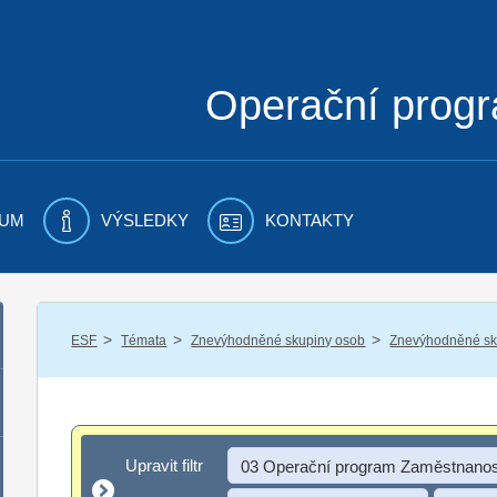
Operační prog
UM
VÝSLEDKY
KONTAKTY
/
/
/
ESF
Témata
Znevýhodněné skupiny osob
Znevýhodněné sku
Upravit filtr
Upravit filtr
03 Operační program Zaměstnanos