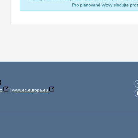
Pro plánované výzvy sledujte pr
z
|
www.ec.europa.eu