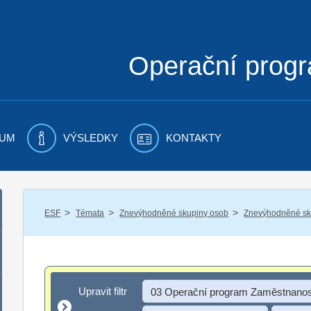
Operační prog
UM
VÝSLEDKY
KONTAKTY
/
/
/
ESF
Témata
Znevýhodněné skupiny osob
Znevýhodněné sku
Upravit filtr
Upravit filtr
03 Operační program Zaměstnanos