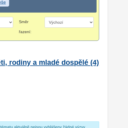
 vše
Směr
řazení:
i, rodiny a mladé dospělé (4)
 tématu aktuálně nejsou vyhlášeny žádné výzvy.