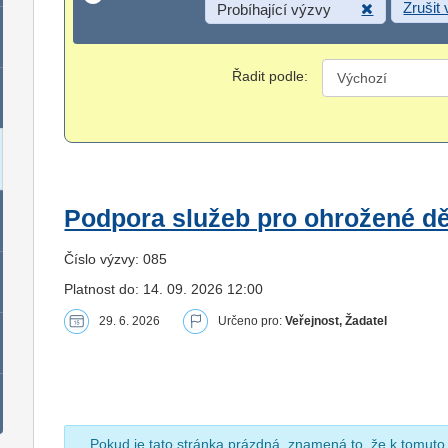
Zrušit
Probíhající výzvy
Řadit podle:
Podpora služeb pro ohrožené dět
Číslo výzvy: 085
Platnost do: 14. 09. 2026 12:00
29. 6. 2026
Určeno pro:
Veřejnost, Žadatel
Pokud je tato stránka prázdná, znamená to, že k tomuto