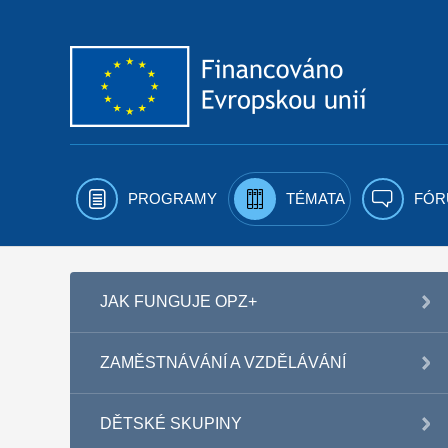
Přejít k obsahu
PROGRAMY
TÉMATA
FÓR
JAK FUNGUJE OPZ+
ZAMĚSTNÁVÁNÍ A VZDĚLÁVÁNÍ
DĚTSKÉ SKUPINY