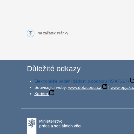
Na začátek stránky
Důležité odkazy
Elektronické podání žádosti o podporu (IS KP21+)
Související weby:
www.dotaceeu.cz
|
www.opjak.c
Kariéra