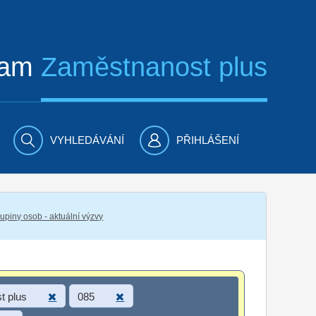
ram
Zaměstnanost plus
VYHLEDÁVÁNÍ
PŘIHLÁŠENÍ
piny osob - aktuální výzvy
t plus
085