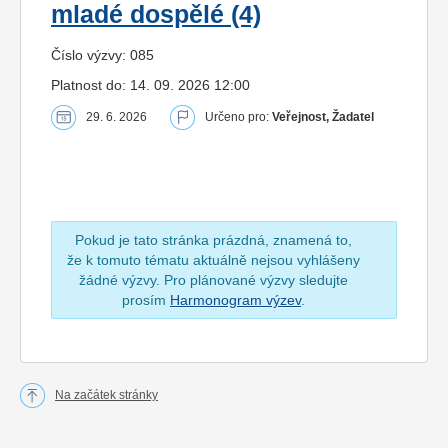
mladé dospělé (4)
Číslo výzvy: 085
Platnost do: 14. 09. 2026 12:00
29. 6. 2026
Určeno pro:
Veřejnost, Žadatel
Pokud je tato stránka prázdná, znamená to,
že k tomuto tématu aktuálně nejsou vyhlášeny
žádné výzvy. Pro plánované výzvy sledujte
prosím
Harmonogram výzev
.
Na začátek stránky