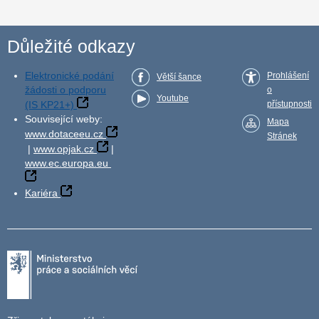
Důležité odkazy
Elektronické podání
Prohlášení
Větší šance
žádosti o podporu
o
Youtube
(IS KP21+)
přístupnosti
Související weby:
Mapa
www.dotaceeu.cz
Stránek
|
www.opjak.cz
|
www.ec.europa.eu
Kariéra