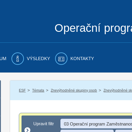
Operační prog
UM
VÝSLEDKY
KONTAKTY
/
/
/
ESF
Témata
Znevýhodněné skupiny osob
Znevýhodněné sku
Upravit filtr
Upravit filtr
03 Operační program Zaměstnanos