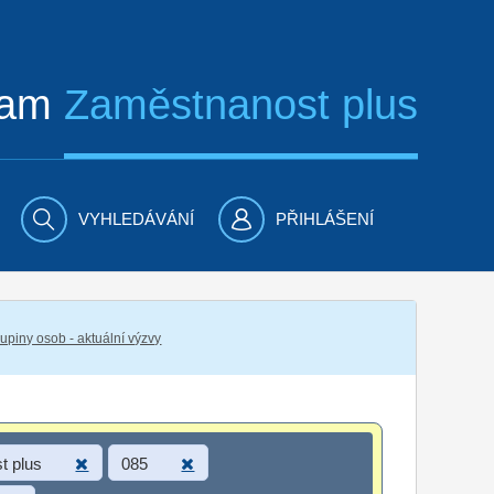
ram
Zaměstnanost plus
VYHLEDÁVÁNÍ
PŘIHLÁŠENÍ
piny osob - aktuální výzvy
t plus
085