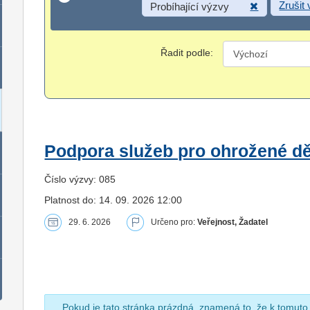
Zrušit
Probíhající výzvy
Řadit podle:
Podpora služeb pro ohrožené dět
Číslo výzvy: 085
Platnost do: 14. 09. 2026 12:00
29. 6. 2026
Určeno pro:
Veřejnost, Žadatel
Pokud je tato stránka prázdná, znamená to, že k tomuto