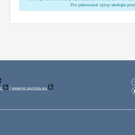
Pro plánované výzvy sledujte pr
z
|
www.ec.europa.eu