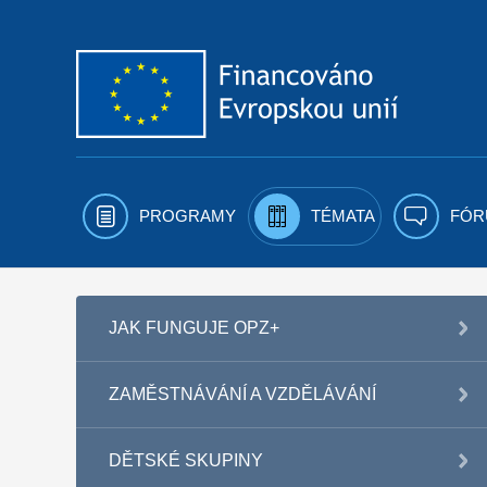
Přejít k obsahu
PROGRAMY
TÉMATA
FÓR
JAK FUNGUJE OPZ+
ZAMĚSTNÁVÁNÍ A VZDĚLÁVÁNÍ
DĚTSKÉ SKUPINY