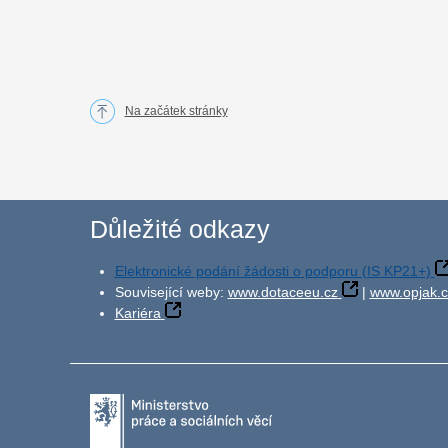
Na začátek stránky
Důležité odkazy
Elektronické podání žádosti o podporu (IS KP21+)
Související weby:
www.dotaceeu.cz
|
www.opjak.c
Kariéra