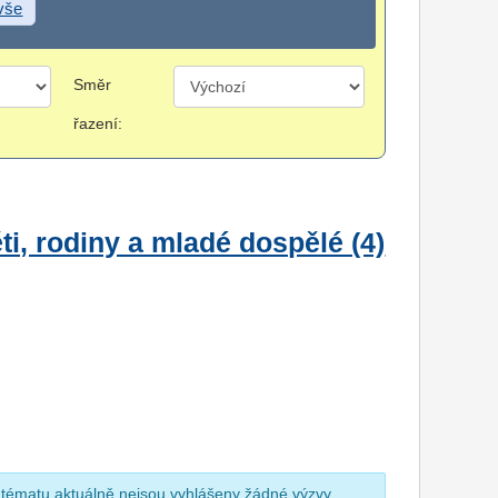
 vše
Směr
řazení:
i, rodiny a mladé dospělé (4)
 tématu aktuálně nejsou vyhlášeny žádné výzvy.