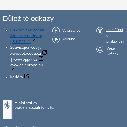
Důležité odkazy
Elektronické podání
Prohlášení
Větší šance
žádosti o podporu
o
Youtube
(IS KP21+)
přístupnosti
Související weby:
Mapa
www.dotaceeu.cz
Stránek
|
www.opjak.cz
|
www.ec.europa.eu
Kariéra