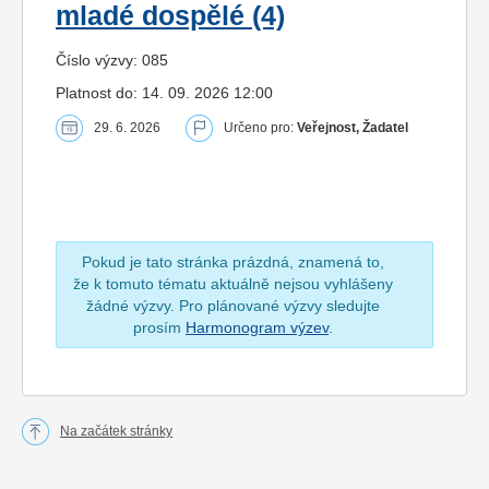
mladé dospělé (4)
Číslo výzvy: 085
Platnost do: 14. 09. 2026 12:00
29. 6. 2026
Určeno pro:
Veřejnost, Žadatel
Pokud je tato stránka prázdná, znamená to,
že k tomuto tématu aktuálně nejsou vyhlášeny
žádné výzvy. Pro plánované výzvy sledujte
prosím
Harmonogram výzev
.
Na začátek stránky