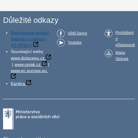
Důležité odkazy
Elektronické podání
Prohlášení
Větší šance
žádosti o podporu
o
Youtube
(IS KP21+)
přístupnosti
Související weby:
Mapa
www.dotaceeu.cz
Stránek
|
www.opjak.cz
|
www.ec.europa.eu
Kariéra