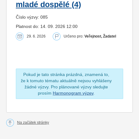
mladé dospělé (4)
Číslo výzvy: 085
Platnost do: 14. 09. 2026 12:00
29. 6. 2026
Určeno pro:
Veřejnost, Žadatel
Pokud je tato stránka prázdná, znamená to,
že k tomuto tématu aktuálně nejsou vyhlášeny
žádné výzvy. Pro plánované výzvy sledujte
prosím
Harmonogram výzev
.
Na začátek stránky