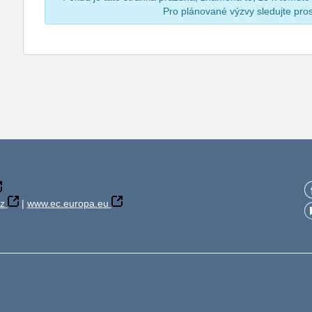
Pro plánované výzvy sledujte pr
z
|
www.ec.europa.eu