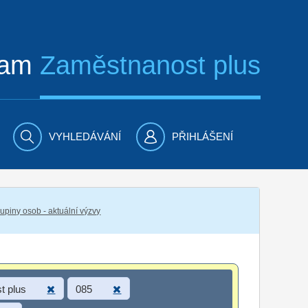
ram
Zaměstnanost plus
VYHLEDÁVÁNÍ
PŘIHLÁŠENÍ
piny osob - aktuální výzvy
t plus
085