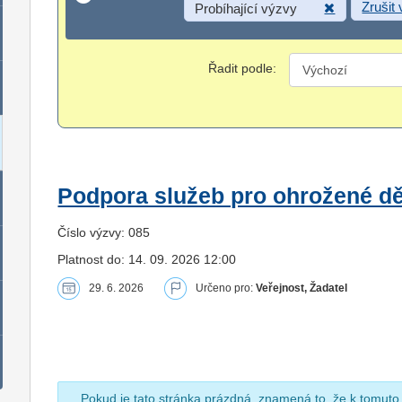
Zrušit
Probíhající výzvy
Řadit podle:
Podpora služeb pro ohrožené dět
Číslo výzvy: 085
Platnost do: 14. 09. 2026 12:00
29. 6. 2026
Určeno pro:
Veřejnost, Žadatel
Pokud je tato stránka prázdná, znamená to, že k tomuto