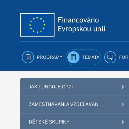
Přejít k obsahu
PROGRAMY
TÉMATA
FÓR
JAK FUNGUJE OPZ+
ZAMĚSTNÁVÁNÍ A VZDĚLÁVÁNÍ
DĚTSKÉ SKUPINY