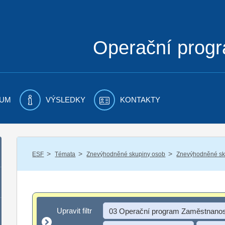
Operační prog
UM
VÝSLEDKY
KONTAKTY
/
/
/
ESF
Témata
Znevýhodněné skupiny osob
Znevýhodněné sku
Upravit filtr
Upravit filtr
03 Operační program Zaměstnanos