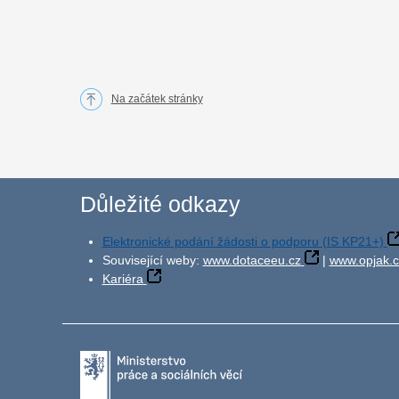
Na začátek stránky
Důležité odkazy
Elektronické podání žádosti o podporu (IS KP21+)
Související weby:
www.dotaceeu.cz
|
www.opjak.c
Kariéra