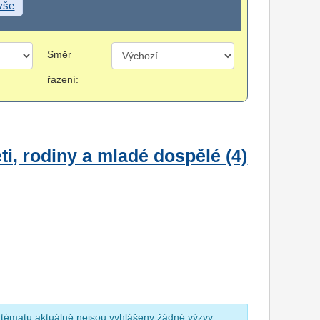
 vše
Směr
řazení:
i, rodiny a mladé dospělé (4)
 tématu aktuálně nejsou vyhlášeny žádné výzvy.