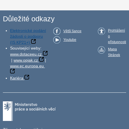
Důležité odkazy
Elektronické podání
Prohlášení
Větší šance
žádosti o podporu
o
Youtube
(IS KP21+)
přístupnosti
Související weby:
Mapa
www.dotaceeu.cz
Stránek
|
www.opjak.cz
|
www.ec.europa.eu
Kariéra