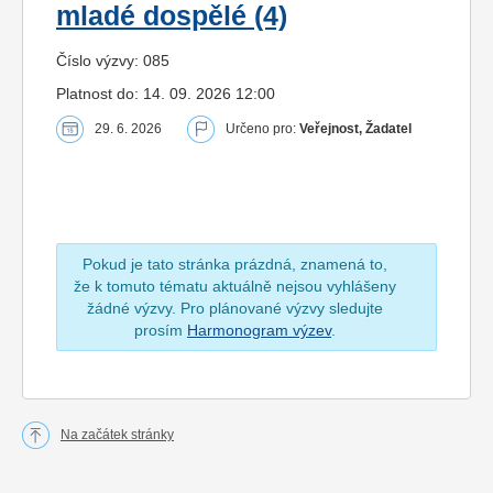
mladé dospělé (4)
Číslo výzvy: 085
Platnost do: 14. 09. 2026 12:00
29. 6. 2026
Určeno pro:
Veřejnost, Žadatel
Pokud je tato stránka prázdná, znamená to,
že k tomuto tématu aktuálně nejsou vyhlášeny
žádné výzvy. Pro plánované výzvy sledujte
prosím
Harmonogram výzev
.
Na začátek stránky