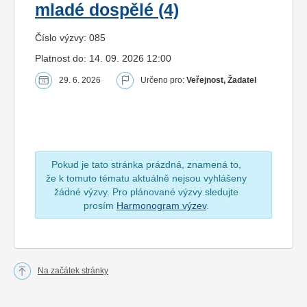
mladé dospělé (4)
Číslo výzvy: 085
Platnost do: 14. 09. 2026 12:00
29. 6. 2026
Určeno pro:
Veřejnost, Žadatel
Pokud je tato stránka prázdná, znamená to,
že k tomuto tématu aktuálně nejsou vyhlášeny
žádné výzvy. Pro plánované výzvy sledujte
prosím
Harmonogram výzev
.
Na začátek stránky