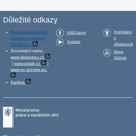
Důležité odkazy
Elektronické podání
Prohlášení
Větší šance
žádosti o podporu
o
Youtube
(IS KP21+)
přístupnosti
Související weby:
Mapa
www.dotaceeu.cz
Stránek
|
www.opjak.cz
|
www.ec.europa.eu
Kariéra