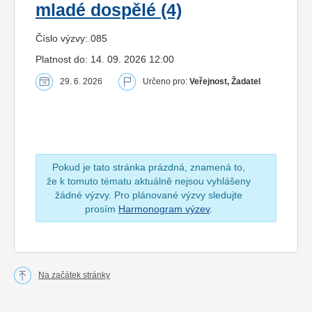
mladé dospělé (4)
Číslo výzvy: 085
Platnost do: 14. 09. 2026 12:00
29. 6. 2026
Určeno pro:
Veřejnost, Žadatel
Pokud je tato stránka prázdná, znamená to,
že k tomuto tématu aktuálně nejsou vyhlášeny
žádné výzvy. Pro plánované výzvy sledujte
prosím
Harmonogram výzev
.
Na začátek stránky