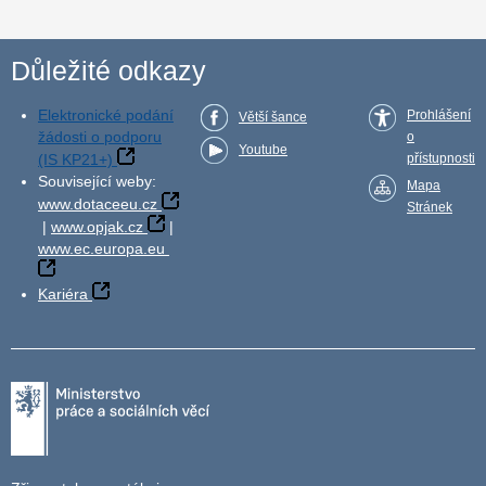
Důležité odkazy
Elektronické podání
Prohlášení
Větší šance
žádosti o podporu
o
Youtube
(IS KP21+)
přístupnosti
Související weby:
Mapa
www.dotaceeu.cz
Stránek
|
www.opjak.cz
|
www.ec.europa.eu
Kariéra