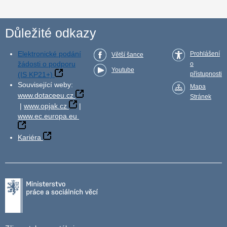
Důležité odkazy
Elektronické podání
Prohlášení
Větší šance
žádosti o podporu
o
Youtube
(IS KP21+)
přístupnosti
Související weby:
Mapa
www.dotaceeu.cz
Stránek
|
www.opjak.cz
|
www.ec.europa.eu
Kariéra