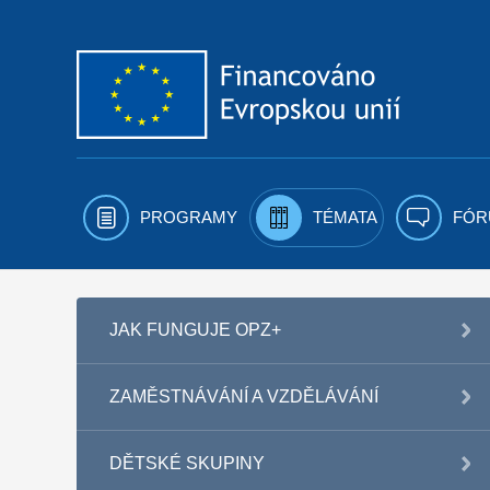
Přejít k obsahu
PROGRAMY
TÉMATA
FÓR
JAK FUNGUJE OPZ+
ZAMĚSTNÁVÁNÍ A VZDĚLÁVÁNÍ
DĚTSKÉ SKUPINY