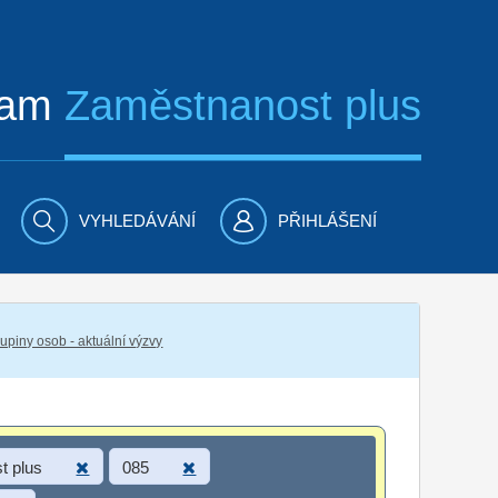
ram
Zaměstnanost plus
VYHLEDÁVÁNÍ
PŘIHLÁŠENÍ
piny osob - aktuální výzvy
t plus
085