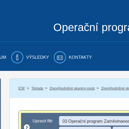
Operační prog
UM
VÝSLEDKY
KONTAKTY
/
/
/
ESF
Témata
Znevýhodněné skupiny osob
Znevýhodněné sku
Upravit filtr
Upravit filtr
03 Operační program Zaměstnanos