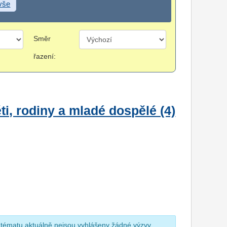
 vše
Směr
řazení:
i, rodiny a mladé dospělé (4)
 tématu aktuálně nejsou vyhlášeny žádné výzvy.