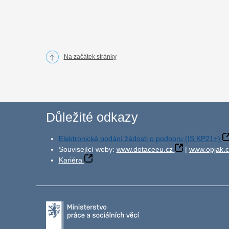
Na začátek stránky
Důležité odkazy
Elektronické podání žádosti o podporu (IS KP21+)
Související weby:
www.dotaceeu.cz
|
www.opjak.c
Kariéra