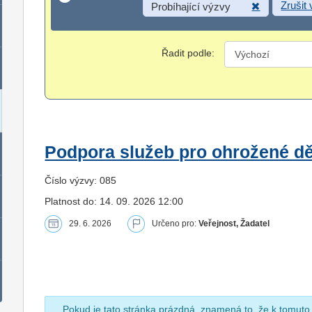
Zrušit
Probíhající výzvy
Řadit podle:
Podpora služeb pro ohrožené dět
Číslo výzvy: 085
Platnost do: 14. 09. 2026 12:00
29. 6. 2026
Určeno pro:
Veřejnost, Žadatel
Pokud je tato stránka prázdná, znamená to, že k tomuto