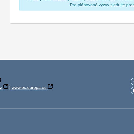
Pro plánované výzvy sledujte pr
z
|
www.ec.europa.eu