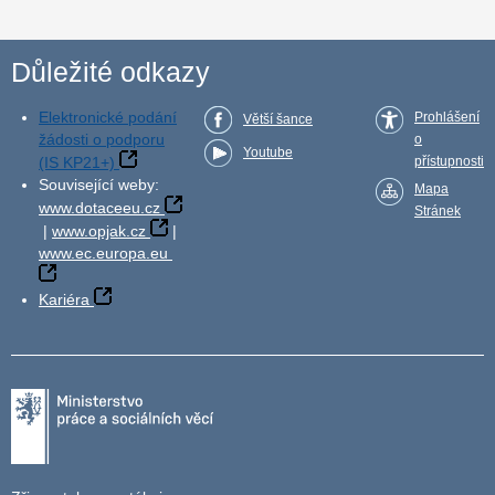
Důležité odkazy
Elektronické podání
Prohlášení
Větší šance
žádosti o podporu
o
Youtube
(IS KP21+)
přístupnosti
Související weby:
Mapa
www.dotaceeu.cz
Stránek
|
www.opjak.cz
|
www.ec.europa.eu
Kariéra