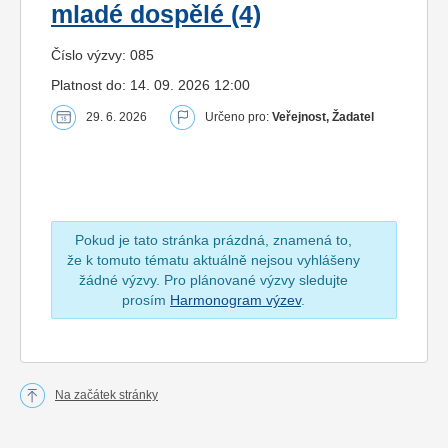
mladé dospělé (4)
Číslo výzvy: 085
Platnost do: 14. 09. 2026 12:00
29. 6. 2026
Určeno pro:
Veřejnost, Žadatel
Pokud je tato stránka prázdná, znamená to,
že k tomuto tématu aktuálně nejsou vyhlášeny
žádné výzvy. Pro plánované výzvy sledujte
prosím
Harmonogram výzev
.
Na začátek stránky