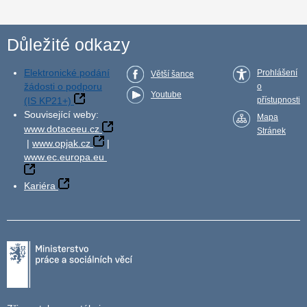
Důležité odkazy
Elektronické podání
Prohlášení
Větší šance
žádosti o podporu
o
Youtube
(IS KP21+)
přístupnosti
Související weby:
Mapa
www.dotaceeu.cz
Stránek
|
www.opjak.cz
|
www.ec.europa.eu
Kariéra