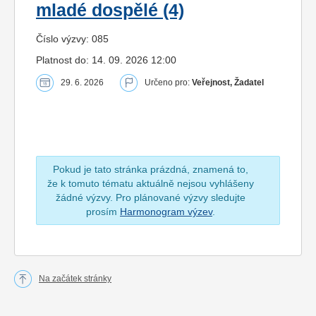
mladé dospělé (4)
Číslo výzvy: 085
Platnost do: 14. 09. 2026 12:00
29. 6. 2026
Určeno pro:
Veřejnost, Žadatel
Pokud je tato stránka prázdná, znamená to,
že k tomuto tématu aktuálně nejsou vyhlášeny
žádné výzvy. Pro plánované výzvy sledujte
prosím
Harmonogram výzev
.
Na začátek stránky