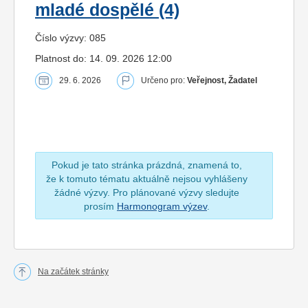
mladé dospělé (4)
Číslo výzvy: 085
Platnost do: 14. 09. 2026 12:00
29. 6. 2026
Určeno pro:
Veřejnost, Žadatel
Pokud je tato stránka prázdná, znamená to,
že k tomuto tématu aktuálně nejsou vyhlášeny
žádné výzvy. Pro plánované výzvy sledujte
prosím
Harmonogram výzev
.
Na začátek stránky