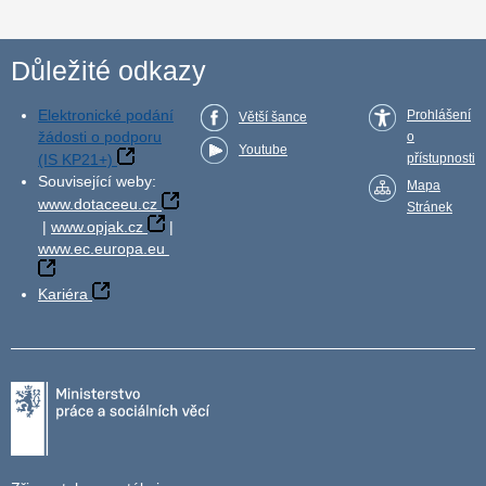
Důležité odkazy
Elektronické podání
Prohlášení
Větší šance
žádosti o podporu
o
Youtube
(IS KP21+)
přístupnosti
Související weby:
Mapa
www.dotaceeu.cz
Stránek
|
www.opjak.cz
|
www.ec.europa.eu
Kariéra