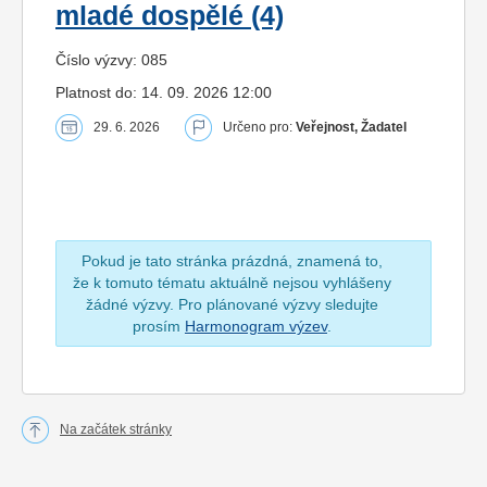
mladé dospělé (4)
Číslo výzvy: 085
Platnost do: 14. 09. 2026 12:00
29. 6. 2026
Určeno pro:
Veřejnost, Žadatel
Pokud je tato stránka prázdná, znamená to,
že k tomuto tématu aktuálně nejsou vyhlášeny
žádné výzvy. Pro plánované výzvy sledujte
prosím
Harmonogram výzev
.
Na začátek stránky