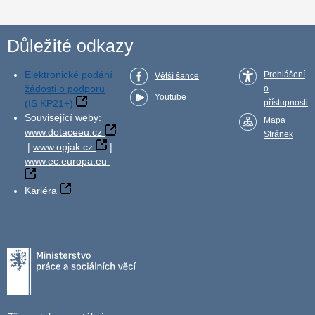
Důležité odkazy
Elektronické podání
Prohlášení
Větší šance
žádosti o podporu
o
Youtube
(IS KP21+)
přístupnosti
Související weby:
Mapa
www.dotaceeu.cz
Stránek
|
www.opjak.cz
|
www.ec.europa.eu
Kariéra