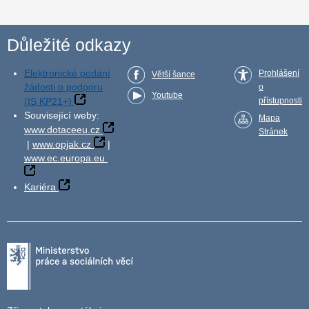
Důležité odkazy
Elektronické podání
Prohlášení
Větší šance
žádosti o podporu
o
Youtube
(IS KP21+)
přístupnosti
Související weby:
Mapa
www.dotaceeu.cz
Stránek
|
www.opjak.cz
|
www.ec.europa.eu
Kariéra