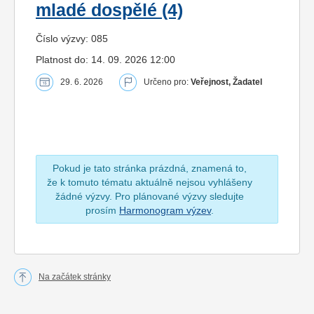
mladé dospělé (4)
Číslo výzvy: 085
Platnost do: 14. 09. 2026 12:00
29. 6. 2026
Určeno pro:
Veřejnost, Žadatel
Pokud je tato stránka prázdná, znamená to,
že k tomuto tématu aktuálně nejsou vyhlášeny
žádné výzvy. Pro plánované výzvy sledujte
prosím
Harmonogram výzev
.
Na začátek stránky