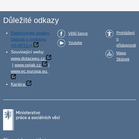
Důležité odkazy
Elektronické podání
Prohlášení
Větší šance
žádosti o podporu
o
Youtube
(IS KP21+)
přístupnosti
Související weby:
Mapa
www.dotaceeu.cz
Stránek
|
www.opjak.cz
|
www.ec.europa.eu
Kariéra