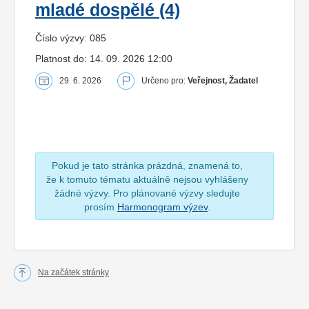
mladé dospělé (4)
Číslo výzvy: 085
Platnost do: 14. 09. 2026 12:00
29. 6. 2026
Určeno pro:
Veřejnost, Žadatel
Pokud je tato stránka prázdná, znamená to,
že k tomuto tématu aktuálně nejsou vyhlášeny
žádné výzvy. Pro plánované výzvy sledujte
prosím
Harmonogram výzev
.
Na začátek stránky