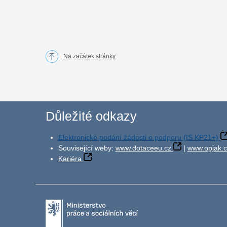
Na začátek stránky
Důležité odkazy
Elektronické podání žádosti o podporu (IS KP21+)
Související weby:
www.dotaceeu.cz
|
www.opjak.c
Kariéra