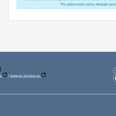
Pro plánované výzvy sledujte pr
z
|
www.ec.europa.eu