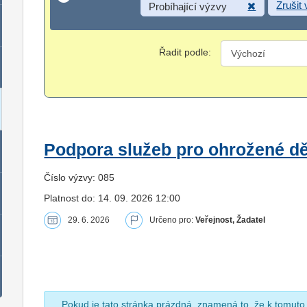
Zrušit
Probíhající výzvy
Řadit podle:
Podpora služeb pro ohrožené dět
Číslo výzvy: 085
Platnost do: 14. 09. 2026 12:00
29. 6. 2026
Určeno pro:
Veřejnost, Žadatel
Pokud je tato stránka prázdná, znamená to, že k tomuto