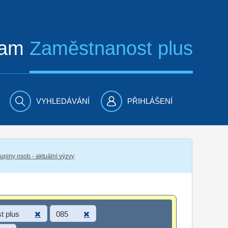
ram
Zaměstnanost plus
VYHLEDÁVÁNÍ
PŘIHLÁŠENÍ
piny osob - aktuální výzvy
t plus
085