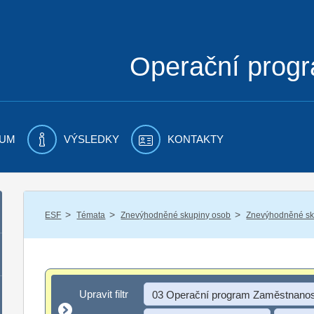
Operační prog
UM
VÝSLEDKY
KONTAKTY
/
/
/
ESF
Témata
Znevýhodněné skupiny osob
Znevýhodněné sku
Upravit filtr
Upravit filtr
03 Operační program Zaměstnanos