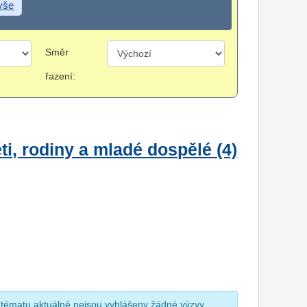
 vše
Směr
řazení:
i, rodiny a mladé dospělé (4)
 tématu aktuálně nejsou vyhlášeny žádné výzvy.