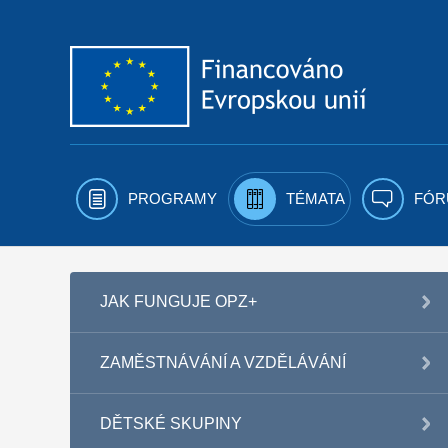
Přejít k obsahu
PROGRAMY
TÉMATA
FÓR
JAK FUNGUJE OPZ+
ZAMĚSTNÁVÁNÍ A VZDĚLÁVÁNÍ
DĚTSKÉ SKUPINY