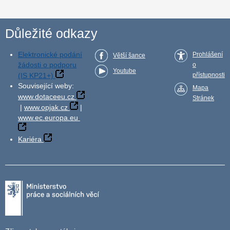
Důležité odkazy
Elektronické podání
Prohlášení
Větší šance
žádosti o podporu
o
Youtube
(IS KP21+)
přístupnosti
Související weby:
Mapa
www.dotaceeu.cz
Stránek
|
www.opjak.cz
|
www.ec.europa.eu
Kariéra