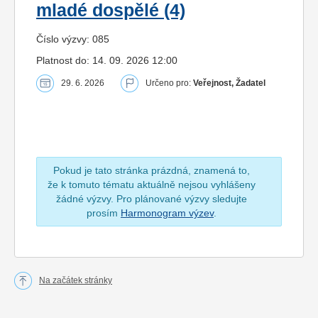
mladé dospělé (4)
Číslo výzvy: 085
Platnost do: 14. 09. 2026 12:00
29. 6. 2026
Určeno pro:
Veřejnost, Žadatel
Pokud je tato stránka prázdná, znamená to,
že k tomuto tématu aktuálně nejsou vyhlášeny
žádné výzvy. Pro plánované výzvy sledujte
prosím
Harmonogram výzev
.
Na začátek stránky