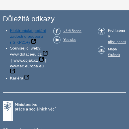
Důležité odkazy
Elektronické podání
Prohlášení
Větší šance
žádosti o podporu
o
Youtube
(IS KP21+)
přístupnosti
Související weby:
Mapa
www.dotaceeu.cz
Stránek
|
www.opjak.cz
|
www.ec.europa.eu
Kariéra