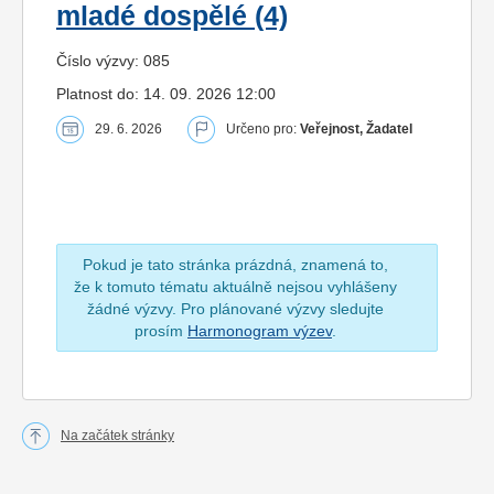
mladé dospělé (4)
Číslo výzvy: 085
Platnost do: 14. 09. 2026 12:00
29. 6. 2026
Určeno pro:
Veřejnost, Žadatel
Pokud je tato stránka prázdná, znamená to,
že k tomuto tématu aktuálně nejsou vyhlášeny
žádné výzvy. Pro plánované výzvy sledujte
prosím
Harmonogram výzev
.
Na začátek stránky