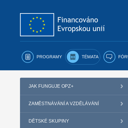
Přejít k obsahu
PROGRAMY
TÉMATA
FÓR
JAK FUNGUJE OPZ+
ZAMĚSTNÁVÁNÍ A VZDĚLÁVÁNÍ
DĚTSKÉ SKUPINY