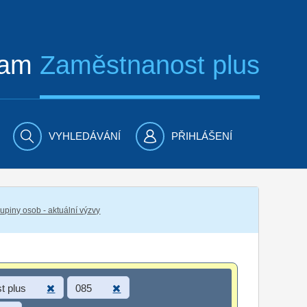
ram
Zaměstnanost plus
VYHLEDÁVÁNÍ
PŘIHLÁŠENÍ
piny osob - aktuální výzvy
t plus
085