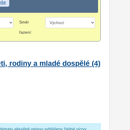
 vše
Směr
řazení:
i, rodiny a mladé dospělé (4)
 tématu aktuálně nejsou vyhlášeny žádné výzvy.