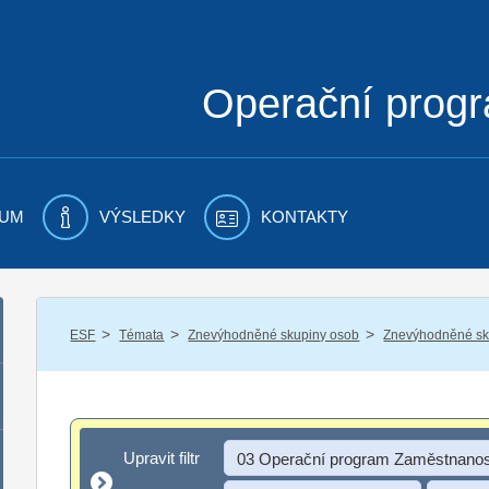
Operační prog
UM
VÝSLEDKY
KONTAKTY
/
/
/
ESF
Témata
Znevýhodněné skupiny osob
Znevýhodněné sku
Upravit filtr
Upravit filtr
03 Operační program Zaměstnanos