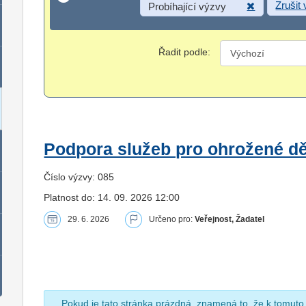
Zrušit
Probíhající výzvy
Řadit podle:
Podpora služeb pro ohrožené dět
Číslo výzvy: 085
Platnost do: 14. 09. 2026 12:00
29. 6. 2026
Určeno pro:
Veřejnost, Žadatel
Pokud je tato stránka prázdná, znamená to, že k tomuto