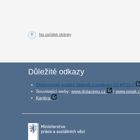
Na začátek stránky
Důležité odkazy
Elektronické podání žádosti o podporu (IS KP21+)
Související weby:
www.dotaceeu.cz
|
www.opjak.c
Kariéra