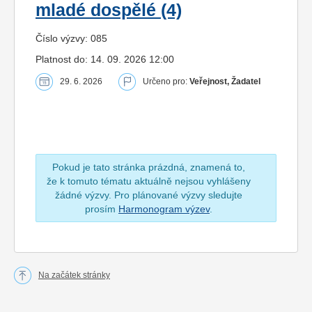
mladé dospělé (4)
Číslo výzvy: 085
Platnost do: 14. 09. 2026 12:00
29. 6. 2026
Určeno pro:
Veřejnost, Žadatel
Pokud je tato stránka prázdná, znamená to,
že k tomuto tématu aktuálně nejsou vyhlášeny
žádné výzvy. Pro plánované výzvy sledujte
prosím
Harmonogram výzev
.
Na začátek stránky