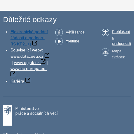
Důležité odkazy
Elektronické podání
Prohlášení
Větší šance
žádosti o podporu
o
Youtube
(IS KP21+)
přístupnosti
Související weby:
Mapa
www.dotaceeu.cz
Stránek
|
www.opjak.cz
|
www.ec.europa.eu
Kariéra