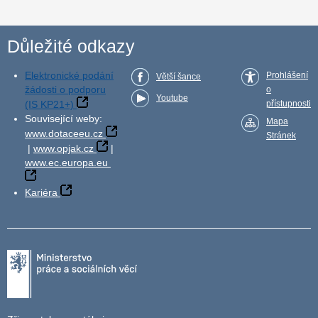
Důležité odkazy
Elektronické podání
Prohlášení
Větší šance
žádosti o podporu
o
Youtube
(IS KP21+)
přístupnosti
Související weby:
Mapa
www.dotaceeu.cz
Stránek
|
www.opjak.cz
|
www.ec.europa.eu
Kariéra