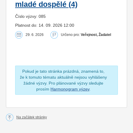
mladé dospělé (4)
Číslo výzvy: 085
Platnost do: 14. 09. 2026 12:00
29. 6. 2026
Určeno pro:
Veřejnost, Žadatel
Pokud je tato stránka prázdná, znamená to,
že k tomuto tématu aktuálně nejsou vyhlášeny
žádné výzvy. Pro plánované výzvy sledujte
prosím
Harmonogram výzev
.
Na začátek stránky