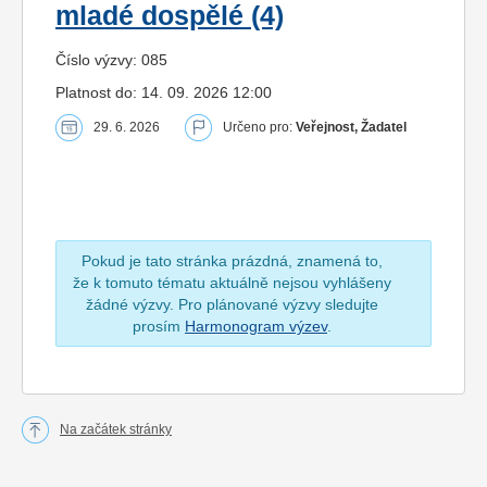
mladé dospělé (4)
Číslo výzvy: 085
Platnost do: 14. 09. 2026 12:00
29. 6. 2026
Určeno pro:
Veřejnost, Žadatel
Pokud je tato stránka prázdná, znamená to,
že k tomuto tématu aktuálně nejsou vyhlášeny
žádné výzvy. Pro plánované výzvy sledujte
prosím
Harmonogram výzev
.
Na začátek stránky