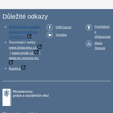
Důležité odkazy
Elektronické podání
Prohlášení
Větší šance
žádosti o podporu
o
Youtube
(IS KP21+)
přístupnosti
Související weby:
Mapa
www.dotaceeu.cz
Stránek
|
www.opjak.cz
|
www.ec.europa.eu
Kariéra