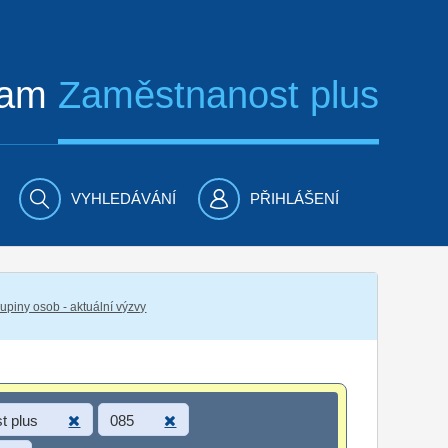
ram
Zaměstnanost plus
VYHLEDÁVÁNÍ
PŘIHLÁŠENÍ
piny osob - aktuální výzvy
t plus
085