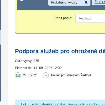
Zrušit
Probíhající výzvy
Řadit podle:
Podpora služeb pro ohrožené dět
Číslo výzvy: 085
Platnost do: 14. 09. 2026 12:00
29. 6. 2026
Určeno pro:
Veřejnost, Žadatel
Pokud je tato stránka prázdná, znamená to, že k tomuto