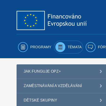
Přejít k obsahu
PROGRAMY
TÉMATA
FÓR
JAK FUNGUJE OPZ+
ZAMĚSTNÁVÁNÍ A VZDĚLÁVÁNÍ
DĚTSKÉ SKUPINY