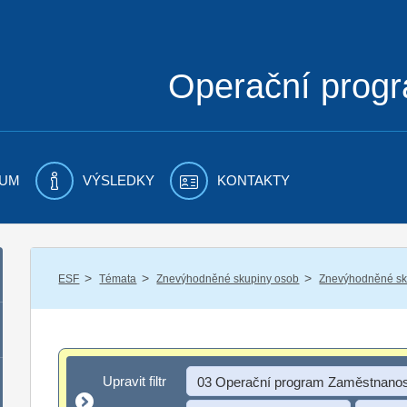
Operační prog
UM
VÝSLEDKY
KONTAKTY
/
/
/
ESF
Témata
Znevýhodněné skupiny osob
Znevýhodněné sku
Upravit filtr
Upravit filtr
03 Operační program Zaměstnanos