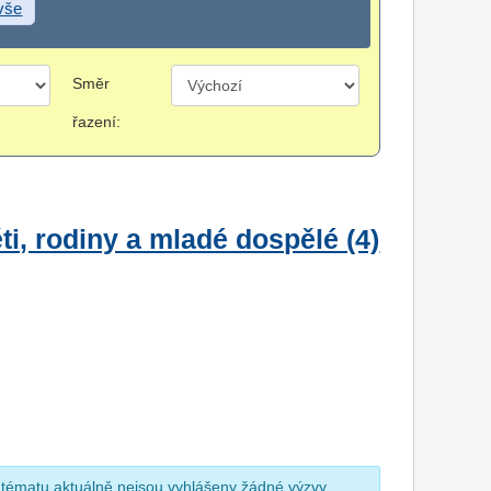
 vše
Směr
řazení:
i, rodiny a mladé dospělé (4)
 tématu aktuálně nejsou vyhlášeny žádné výzvy.