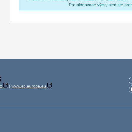
Pro plánované výzvy sledujte pr
z
|
www.ec.europa.eu