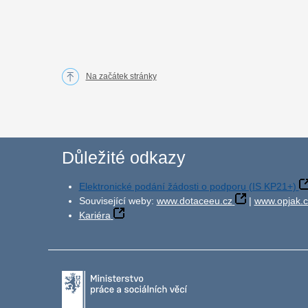
Na začátek stránky
Důležité odkazy
Elektronické podání žádosti o podporu (IS KP21+)
Související weby:
www.dotaceeu.cz
|
www.opjak.c
Kariéra