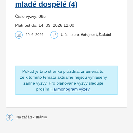
mladé dospělé (4)
Číslo výzvy: 085
Platnost do: 14. 09. 2026 12:00
29. 6. 2026
Určeno pro:
Veřejnost, Žadatel
Pokud je tato stránka prázdná, znamená to,
že k tomuto tématu aktuálně nejsou vyhlášeny
žádné výzvy. Pro plánované výzvy sledujte
prosím
Harmonogram výzev
.
Na začátek stránky