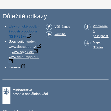
Důležité odkazy
Elektronické podání
Prohlášení
Větší šance
žádosti o podporu
o
Youtube
(IS KP21+)
přístupnosti
Související weby:
Mapa
www.dotaceeu.cz
Stránek
|
www.opjak.cz
|
www.ec.europa.eu
Kariéra