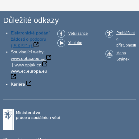
Důležité odkazy
Elektronické podání
Prohlášení
Větší šance
žádosti o podporu
o
Youtube
(IS KP21+)
přístupnosti
Související weby:
Mapa
www.dotaceeu.cz
Stránek
|
www.opjak.cz
|
www.ec.europa.eu
Kariéra