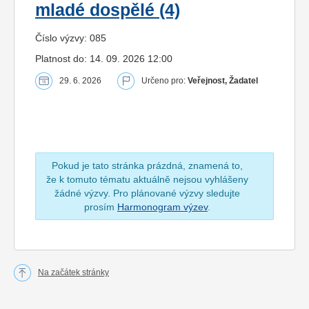
mladé dospělé (4)
Číslo výzvy: 085
Platnost do: 14. 09. 2026 12:00
29. 6. 2026
Určeno pro:
Veřejnost, Žadatel
Pokud je tato stránka prázdná, znamená to,
že k tomuto tématu aktuálně nejsou vyhlášeny
žádné výzvy. Pro plánované výzvy sledujte
prosím
Harmonogram výzev
.
Na začátek stránky