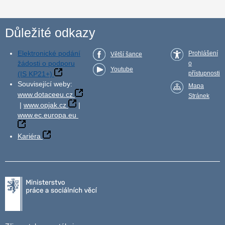
Důležité odkazy
Elektronické podání
Prohlášení
Větší šance
žádosti o podporu
o
Youtube
(IS KP21+)
přístupnosti
Související weby:
Mapa
www.dotaceeu.cz
Stránek
|
www.opjak.cz
|
www.ec.europa.eu
Kariéra