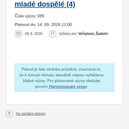
mladé dospělé (4)
Číslo výzvy: 085
Platnost do: 14. 09. 2026 12:00
29. 6. 2026
Určeno pro:
Veřejnost, Žadatel
Pokud je tato stránka prázdná, znamená to,
že k tomuto tématu aktuálně nejsou vyhlášeny
žádné výzvy. Pro plánované výzvy sledujte
prosím
Harmonogram výzev
.
Na začátek stránky