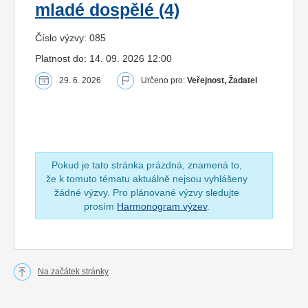
mladé dospělé (4)
Číslo výzvy: 085
Platnost do: 14. 09. 2026 12:00
29. 6. 2026
Určeno pro:
Veřejnost, Žadatel
Pokud je tato stránka prázdná, znamená to,
že k tomuto tématu aktuálně nejsou vyhlášeny
žádné výzvy. Pro plánované výzvy sledujte
prosím
Harmonogram výzev
.
Na začátek stránky