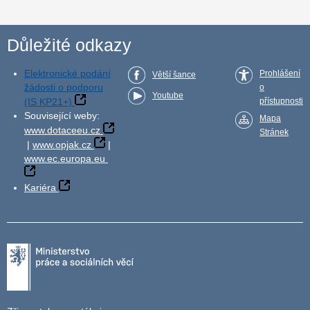
Důležité odkazy
Elektronické podání
Prohlášení
Větší šance
žádosti o podporu
o
Youtube
(IS KP21+)
přístupnosti
Související weby:
Mapa
www.dotaceeu.cz
Stránek
|
www.opjak.cz
|
www.ec.europa.eu
Kariéra