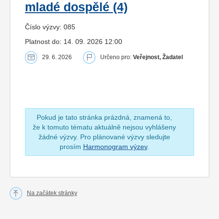
mladé dospělé (4)
Číslo výzvy: 085
Platnost do: 14. 09. 2026 12:00
29. 6. 2026
Určeno pro:
Veřejnost, Žadatel
Pokud je tato stránka prázdná, znamená to,
že k tomuto tématu aktuálně nejsou vyhlášeny
žádné výzvy. Pro plánované výzvy sledujte
prosím
Harmonogram výzev
.
Na začátek stránky