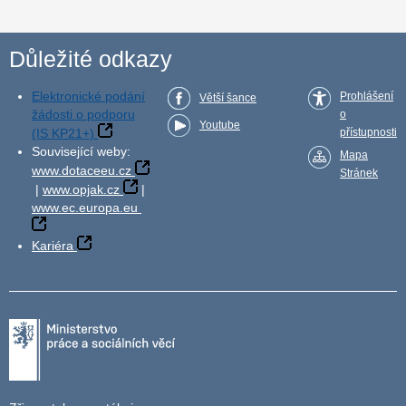
Důležité odkazy
Elektronické podání
Prohlášení
Větší šance
žádosti o podporu
o
Youtube
(IS KP21+)
přístupnosti
Související weby:
Mapa
www.dotaceeu.cz
Stránek
|
www.opjak.cz
|
www.ec.europa.eu
Kariéra