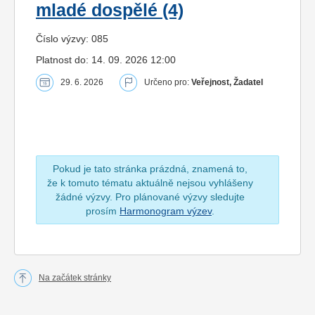
mladé dospělé (4)
Číslo výzvy: 085
Platnost do: 14. 09. 2026 12:00
29. 6. 2026
Určeno pro:
Veřejnost, Žadatel
Pokud je tato stránka prázdná, znamená to,
že k tomuto tématu aktuálně nejsou vyhlášeny
žádné výzvy. Pro plánované výzvy sledujte
prosím
Harmonogram výzev
.
Na začátek stránky