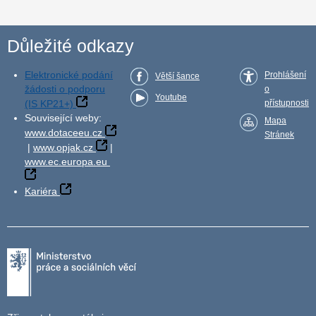
Důležité odkazy
Elektronické podání
Prohlášení
Větší šance
žádosti o podporu
o
Youtube
(IS KP21+)
přístupnosti
Související weby:
Mapa
www.dotaceeu.cz
Stránek
|
www.opjak.cz
|
www.ec.europa.eu
Kariéra