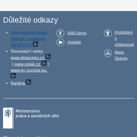
Důležité odkazy
Elektronické podání
Prohlášení
Větší šance
žádosti o podporu
o
Youtube
(IS KP21+)
přístupnosti
Související weby:
Mapa
www.dotaceeu.cz
Stránek
|
www.opjak.cz
|
www.ec.europa.eu
Kariéra