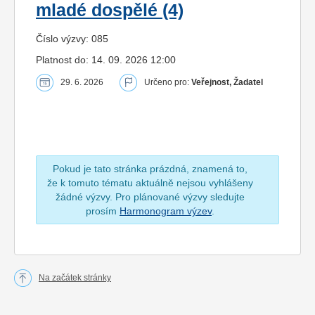
mladé dospělé (4)
Číslo výzvy: 085
Platnost do: 14. 09. 2026 12:00
29. 6. 2026
Určeno pro:
Veřejnost, Žadatel
Pokud je tato stránka prázdná, znamená to,
že k tomuto tématu aktuálně nejsou vyhlášeny
žádné výzvy. Pro plánované výzvy sledujte
prosím
Harmonogram výzev
.
Na začátek stránky