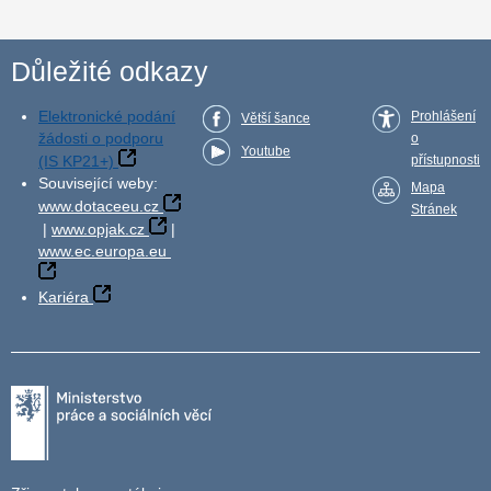
Důležité odkazy
Elektronické podání
Prohlášení
Větší šance
žádosti o podporu
o
Youtube
(IS KP21+)
přístupnosti
Související weby:
Mapa
www.dotaceeu.cz
Stránek
|
www.opjak.cz
|
www.ec.europa.eu
Kariéra