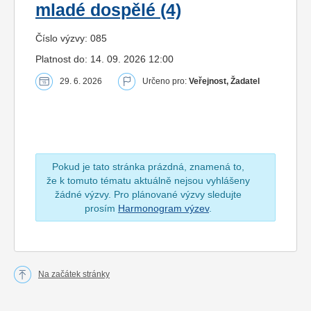
mladé dospělé (4)
Číslo výzvy: 085
Platnost do: 14. 09. 2026 12:00
29. 6. 2026
Určeno pro:
Veřejnost, Žadatel
Pokud je tato stránka prázdná, znamená to,
že k tomuto tématu aktuálně nejsou vyhlášeny
žádné výzvy. Pro plánované výzvy sledujte
prosím
Harmonogram výzev
.
Na začátek stránky