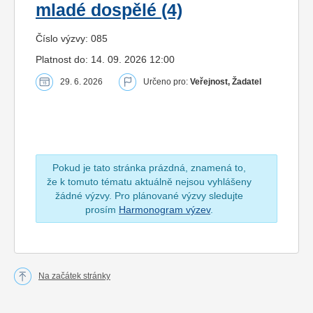
mladé dospělé (4)
Číslo výzvy: 085
Platnost do: 14. 09. 2026 12:00
29. 6. 2026
Určeno pro:
Veřejnost, Žadatel
Pokud je tato stránka prázdná, znamená to,
že k tomuto tématu aktuálně nejsou vyhlášeny
žádné výzvy. Pro plánované výzvy sledujte
prosím
Harmonogram výzev
.
Na začátek stránky