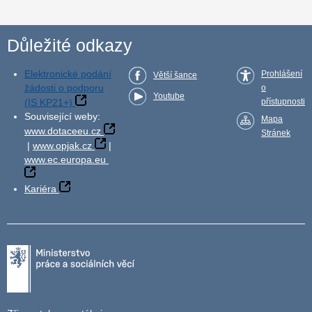
Důležité odkazy
Elektronické podání
Prohlášení
Větší šance
žádosti o podporu
o
Youtube
(IS KP21+)
přístupnosti
Související weby:
Mapa
www.dotaceeu.cz
Stránek
|
www.opjak.cz
|
www.ec.europa.eu
Kariéra