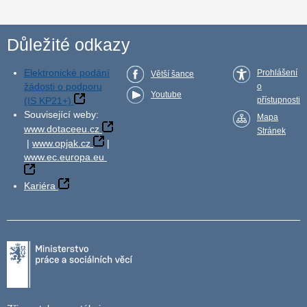
Důležité odkazy
Elektronické podání
Prohlášení
Větší šance
žádosti o podporu
o
Youtube
(IS KP21+)
přístupnosti
Související weby:
Mapa
www.dotaceeu.cz
Stránek
|
www.opjak.cz
|
www.ec.europa.eu
Kariéra