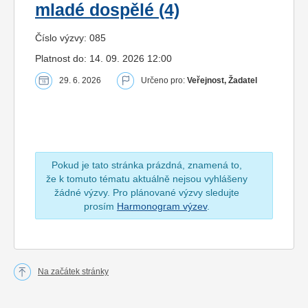
mladé dospělé (4)
Číslo výzvy: 085
Platnost do: 14. 09. 2026 12:00
29. 6. 2026
Určeno pro:
Veřejnost, Žadatel
Pokud je tato stránka prázdná, znamená to,
že k tomuto tématu aktuálně nejsou vyhlášeny
žádné výzvy. Pro plánované výzvy sledujte
prosím
Harmonogram výzev
.
Na začátek stránky