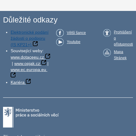
Důležité odkazy
Elektronické podání
Prohlášení
Větší šance
žádosti o podporu
o
Youtube
(IS KP21+)
přístupnosti
Související weby:
Mapa
www.dotaceeu.cz
Stránek
|
www.opjak.cz
|
www.ec.europa.eu
Kariéra