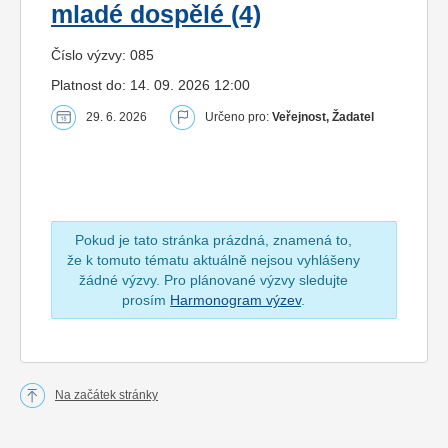
mladé dospělé (4)
Číslo výzvy: 085
Platnost do: 14. 09. 2026 12:00
29. 6. 2026
Určeno pro:
Veřejnost, Žadatel
Pokud je tato stránka prázdná, znamená to,
že k tomuto tématu aktuálně nejsou vyhlášeny
žádné výzvy. Pro plánované výzvy sledujte
prosím
Harmonogram výzev
.
Na začátek stránky