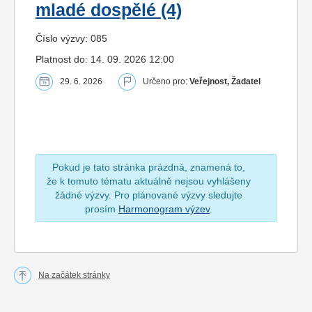
mladé dospělé (4)
Číslo výzvy: 085
Platnost do: 14. 09. 2026 12:00
29. 6. 2026
Určeno pro:
Veřejnost, Žadatel
Pokud je tato stránka prázdná, znamená to,
že k tomuto tématu aktuálně nejsou vyhlášeny
žádné výzvy. Pro plánované výzvy sledujte
prosím
Harmonogram výzev
.
Na začátek stránky