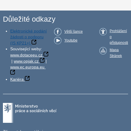
Důležité odkazy
Elektronické podání
Prohlášení
Větší šance
žádosti o podporu
o
Youtube
(IS KP21+)
přístupnosti
Související weby:
Mapa
www.dotaceeu.cz
Stránek
|
www.opjak.cz
|
www.ec.europa.eu
Kariéra