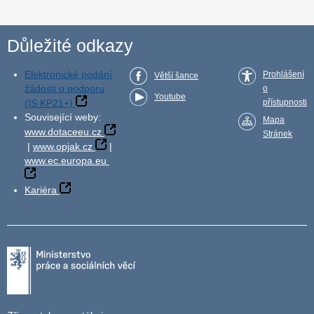
Důležité odkazy
Elektronické podání
Prohlášení
Větší šance
žádosti o podporu
o
Youtube
(IS KP21+)
přístupnosti
Související weby:
Mapa
www.dotaceeu.cz
Stránek
|
www.opjak.cz
|
www.ec.europa.eu
Kariéra