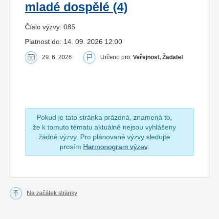
mladé dospělé (4)
Číslo výzvy: 085
Platnost do: 14. 09. 2026 12:00
29. 6. 2026
Určeno pro:
Veřejnost, Žadatel
Pokud je tato stránka prázdná, znamená to,
že k tomuto tématu aktuálně nejsou vyhlášeny
žádné výzvy. Pro plánované výzvy sledujte
prosím
Harmonogram výzev
.
Na začátek stránky