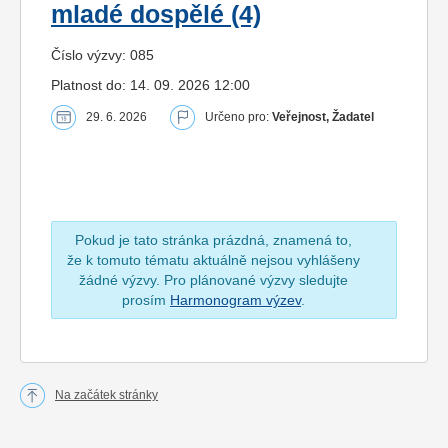
mladé dospělé (4)
Číslo výzvy: 085
Platnost do: 14. 09. 2026 12:00
29. 6. 2026
Určeno pro:
Veřejnost, Žadatel
Pokud je tato stránka prázdná, znamená to,
že k tomuto tématu aktuálně nejsou vyhlášeny
žádné výzvy. Pro plánované výzvy sledujte
prosím
Harmonogram výzev
.
Na začátek stránky