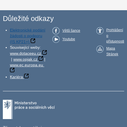
Důležité odkazy
Elektronické podání
Prohlášení
Větší šance
žádosti o podporu
o
Youtube
(IS KP21+)
přístupnosti
Související weby:
Mapa
www.dotaceeu.cz
Stránek
|
www.opjak.cz
|
www.ec.europa.eu
Kariéra