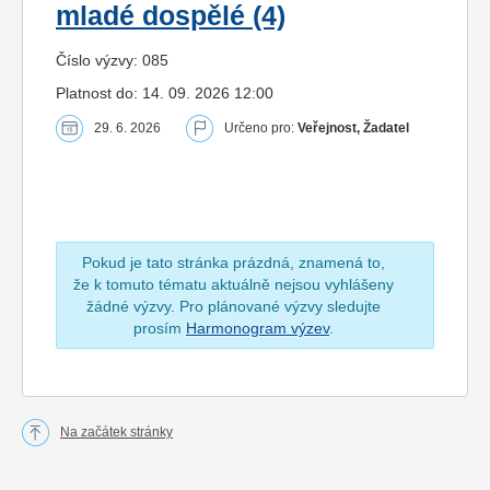
mladé dospělé (4)
Číslo výzvy: 085
Platnost do: 14. 09. 2026 12:00
29. 6. 2026
Určeno pro:
Veřejnost, Žadatel
Pokud je tato stránka prázdná, znamená to,
že k tomuto tématu aktuálně nejsou vyhlášeny
žádné výzvy. Pro plánované výzvy sledujte
prosím
Harmonogram výzev
.
Na začátek stránky