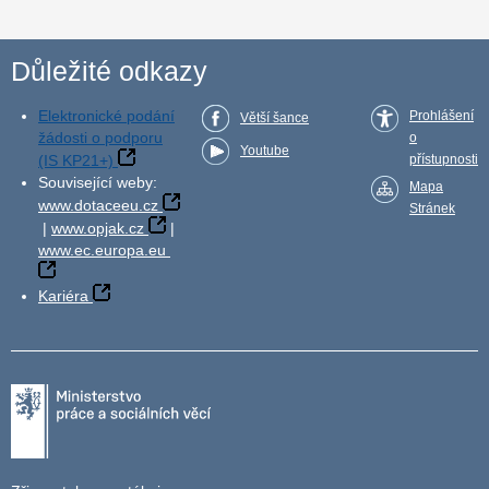
Důležité odkazy
Elektronické podání
Prohlášení
Větší šance
žádosti o podporu
o
Youtube
(IS KP21+)
přístupnosti
Související weby:
Mapa
www.dotaceeu.cz
Stránek
|
www.opjak.cz
|
www.ec.europa.eu
Kariéra