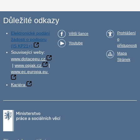
Důležité odkazy
Elektronické podání
Prohlášení
Větší šance
žádosti o podporu
o
Youtube
(IS KP21+)
přístupnosti
Související weby:
Mapa
www.dotaceeu.cz
Stránek
|
www.opjak.cz
|
www.ec.europa.eu
Kariéra