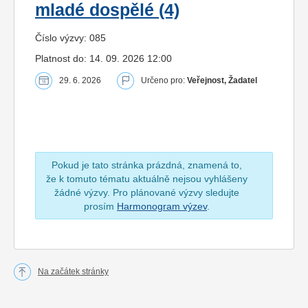
mladé dospělé (4)
Číslo výzvy: 085
Platnost do: 14. 09. 2026 12:00
29. 6. 2026
Určeno pro:
Veřejnost, Žadatel
Pokud je tato stránka prázdná, znamená to,
že k tomuto tématu aktuálně nejsou vyhlášeny
žádné výzvy. Pro plánované výzvy sledujte
prosím
Harmonogram výzev
.
Na začátek stránky